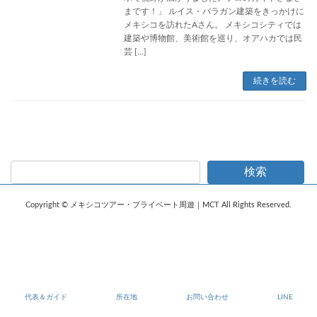
まです！」 ルイス・バラガン建築をきっかけに
メキシコを訪れたAさん。 メキシコシティでは
建築や博物館、美術館を巡り、オアハカでは民
芸 […]
続きを読む
検索
Copyright © メキシコツアー・プライベート周遊｜MCT All Rights Reserved.
代表＆ガイド
所在地
お問い合わせ
LINE