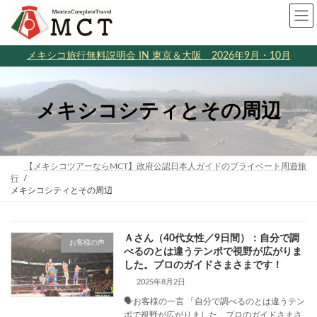
コ
ナ
ン
ビ
テ
ゲ
ン
ー
メキシコ旅行無料説明会 IN 東京＆大阪 2026年9月・10月
ツ
シ
へ
ョ
ス
ン
キ
に
メキシコシティとその周辺
ッ
移
プ
動
【メキシコツアーならMCT】政府公認日本人ガイドのプライベート周遊旅
行
メキシコシティとその周辺
Ａさん（40代女性／9日間）：自分で調
お客様の声
べるのとは違うテンポで視野が広がりま
した。プロのガイドさまさまです！
2025年8月2日
🗣️お客様の一言 「自分で調べるのとは違うテン
ポで視野が広がりました。プロのガイドさまさ