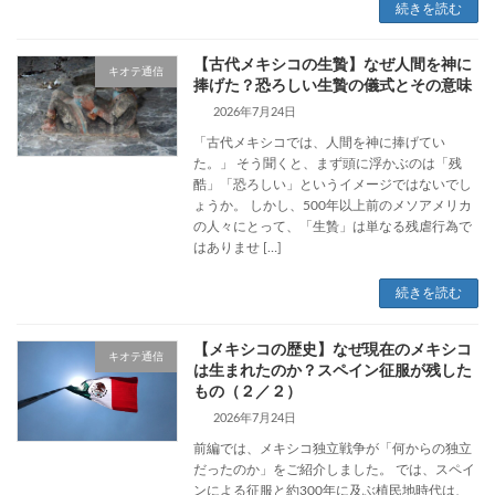
続きを読む
【古代メキシコの生贄】なぜ人間を神に
キオテ通信
捧げた？恐ろしい生贄の儀式とその意味
2026年7月24日
「古代メキシコでは、人間を神に捧げてい
た。」 そう聞くと、まず頭に浮かぶのは「残
酷」「恐ろしい」というイメージではないでし
ょうか。 しかし、500年以上前のメソアメリカ
の人々にとって、「生贄」は単なる残虐行為で
はありませ […]
続きを読む
【メキシコの歴史】なぜ現在のメキシコ
キオテ通信
は生まれたのか？スペイン征服が残した
もの（２／２）
2026年7月24日
前編では、メキシコ独立戦争が「何からの独立
だったのか」をご紹介しました。 では、スペイ
ンによる征服と約300年に及ぶ植民地時代は、