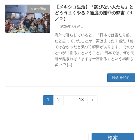
【メキシコ生活】「詫びない人たち」と
キオテ通信
どううまくやる？過度の謝罪の弊害（１
／２）
2026年7月24日
海外で暮らしていると、「日本では当たり前」
だと思っていたことが、実はまったく当たり前
ではなかったと気づく瞬間があります。 そのひ
とつが「謝る」ということ。 日本では、何か問
題が起きれば「まずは一言謝る」という場面も
多いで […]
続きを読む
投
固
1
固
2
…
固
18
»
定
定
定
稿
ペ
ペ
ペ
ー
ー
ー
の
ジ
ジ
ジ
ペ
検索