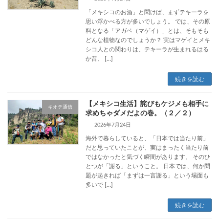
「メキシコのお酒」と聞けば、まずテキーラを
思い浮かべる方が多いでしょう。 では、その原
料となる「アガベ（マゲイ）」とは、そもそも
どんな植物なのでしょうか？ 実はマゲイとメキ
シコ人との関わりは、テキーラが生まれるはる
か昔、 […]
続きを読む
【メキシコ生活】詫びもケジメも相手に
キオテ通信
求めちゃダメだよの巻。（２／２）
2026年7月24日
海外で暮らしていると、「日本では当たり前」
だと思っていたことが、実はまったく当たり前
ではなかったと気づく瞬間があります。 そのひ
とつが「謝る」ということ。 日本では、何か問
題が起きれば「まずは一言謝る」という場面も
多いで […]
続きを読む