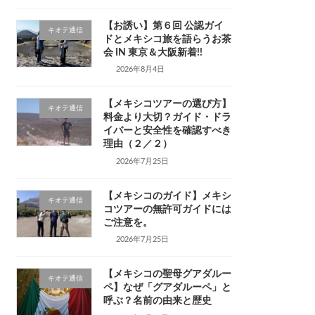
【お誘い】第６回 公認ガイ
キオテ通信
ドとメキシコ旅を語らうお茶
会 IN 東京＆大阪
新着!!
2026年8月4日
【メキシコツアーの選び方】
キオテ通信
料金より大切？ガイド・ドラ
イバーと安全性を確認すべき
理由（２／２）
2026年7月25日
【メキシコのガイド】メキシ
キオテ通信
コツアーの無許可ガイドには
ご注意を。
2026年7月25日
【メキシコの聖母グアダルー
キオテ通信
ペ】なぜ「グアダルーペ」と
呼ぶ？名前の由来と歴史