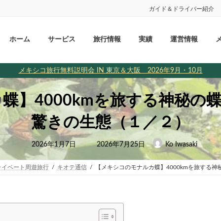
ガイド＆ドライバー紹介
ホーム
サービス
旅行情報
実績
運営情報
メキシコ旅行無料説明会 IN 東京＆大阪 2026年9月・10月
蝶】4000kmを旅する神秘の
驚きの生態（１／２）
最
2026年1月7日
2026年7月25日
Ko Iwasaki
終
更
新
日
ライベート周遊旅行
キオテ通信
【メキシコのモナルカ蝶】4000kmを旅する
時
: