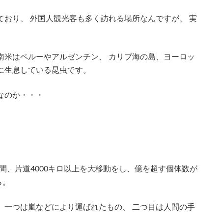
ており、 外国人観光客も多く訪れる場所なんですが、 実
。
南米はペルーやアルゼンチン、 カリブ海の島、ヨーロッ
陸に生息している昆虫です。
なのか・・・
間、片道4000キロ以上を大移動をし、億を超す個体数が
ら。
 一つは嵐などにより運ばれたもの、 二つ目は人間の手