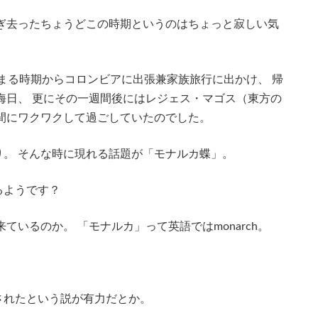
ぎ去ったちょうどこの時期というのはちょっと寂しい気
始まる時期からコロンビアに出張兼家族旅行に出かけ、 帰
晦日、 更にその一週間後にはレジェス・マゴス（東方の
時間にワクワクして過ごしていたのでした。
。 そんな時に現れる話題が「モナルカ蝶」。
るようです？
ているのか。 「モナルカ」って英語ではmonarch。
されたという説が有力だとか。