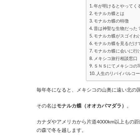
年が明けるとやってく
モナルカ蝶とは
モナルカ蝶の特徴
昔は神聖な生物だった
モナルカ蝶がスゴイわ
モナルカ蝶を見るだけ
モナルカ蝶に会いに行
メキシコ旅行相談窓口
ＳＮＳにてメキシコの
人生のリバイバルコー
毎年冬になると、メキシコの山奥に遠い北の
その名は
モナルカ蝶（オオカバマダラ）
。
カナダやアメリカから片道4000km以上も
の森で冬を越します。