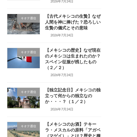
2026年7月24日
【古代メキシコの生贄】なぜ
キオテ通信
人間を神に捧げた？恐ろしい
生贄の儀式とその意味
2026年7月24日
【メキシコの歴史】なぜ現在
キオテ通信
のメキシコは生まれたのか？
スペイン征服が残したもの
（２／２）
2026年7月24日
【独立記念日】メキシコの独
キオテ通信
立って何からの独立なの
か・・・？（１／２）
2026年7月24日
【メキシコのお酒】テキー
キオテ通信
ラ・メスカルの原料「アガベ
（マゲイ）」とは？歴史と種