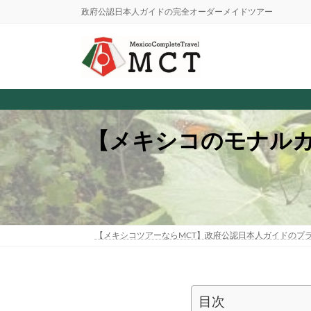
コ
ナ
政府公認日本人ガイドの完全オーダーメイドツアー
ン
ビ
テ
ゲ
ン
ー
ツ
シ
へ
ョ
ス
ン
キ
に
ッ
移
【メキシコのモナルカ
プ
動
【メキシコツアーならMCT】政府公認日本人ガイドのプ
目次