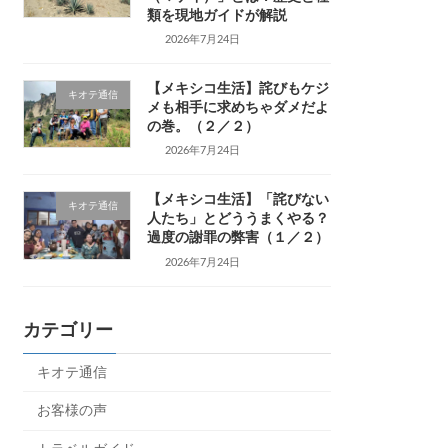
類を現地ガイドが解説
2026年7月24日
【メキシコ生活】詫びもケジ
キオテ通信
メも相手に求めちゃダメだよ
の巻。（２／２）
2026年7月24日
【メキシコ生活】「詫びない
キオテ通信
人たち」とどううまくやる？
過度の謝罪の弊害（１／２）
2026年7月24日
カテゴリー
キオテ通信
お客様の声