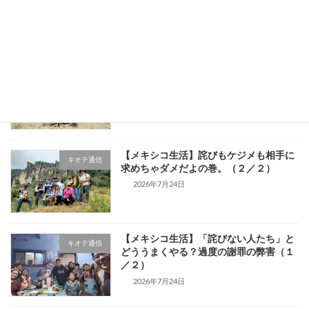
らの独立なのか・・・？（１／２）
2026年7月24日
【メキシコのお酒】テキーラ・メスカル
キオテ通信
の原料「アガベ（マゲイ）」とは？歴史
と種類を現地ガイドが解説
2026年7月24日
【メキシコ生活】詫びもケジメも相手に
キオテ通信
求めちゃダメだよの巻。（２／２）
2026年7月24日
【メキシコ生活】「詫びない人たち」と
キオテ通信
どううまくやる？過度の謝罪の弊害（１
／２）
2026年7月24日